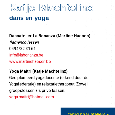
Katje Machtelinx
dans en yoga
Dansatelier La Bonanza (Martine Haesen)
flamenco lessen
0494/32.31.61
info@labonanza.be
www.martinehaesen.be
Yoga Maitri (Katje Machtelinx)
Gediplomeerd yogadocente (erkend door de
Yogafederatie) en relaxatietherapeut. Zowel
groepslessen als privé lessen.
yoga.maitri@hotmail.com
terug naar ateliers