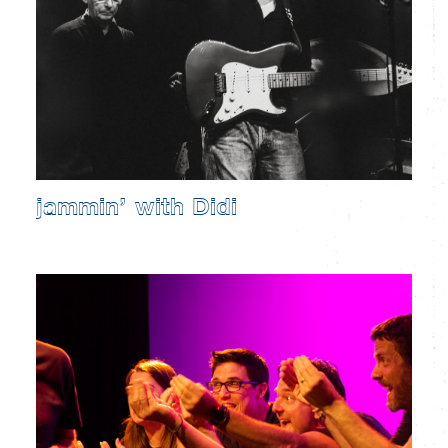
jammin’ with Didi