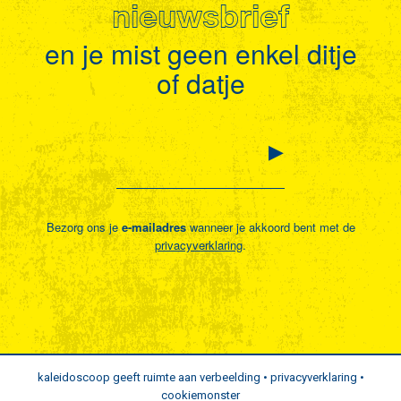
nieuwsbrief
en je mist geen enkel ditje
of datje
Bezorg ons je
e-mailadres
wanneer je akkoord bent met de
privacyverklaring
.
kaleidoscoop geeft ruimte aan verbeelding •
privacyverklaring
•
cookiemonster