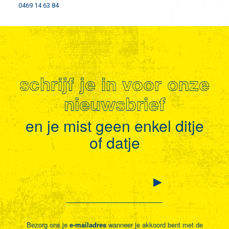
0469 14 63 84
schrijf je in voor onze
nieuwsbrief
en je mist geen enkel ditje
of datje
Bezorg ons je
e-mailadres
wanneer je akkoord bent met de