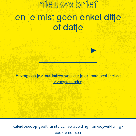
nieuwsbrief
en je mist geen enkel ditje
of datje
Bezorg ons je
e-mailadres
wanneer je akkoord bent met de
privacyverklaring
.
kaleidoscoop geeft ruimte aan verbeelding •
privacyverklaring
•
cookiemonster