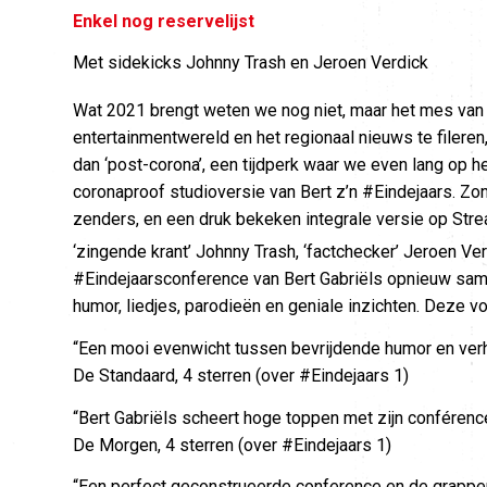
Enkel nog reservelijst
Met sidekicks Johnny Trash en Jeroen Verdick
Wat 2021 brengt weten we nog niet, maar het mes van 
entertainmentwereld en het regionaal nieuws te filere
dan ‘post-corona’, een tijdperk waar we even lang op 
coronaproof studioversie van Bert z’n #Eindejaars. Z
zenders, en een druk bekeken integrale versie op Str
‘zingende krant’ Johnny Trash, ‘factchecker’ Jeroen V
#Eindejaarsconference van Bert Gabriëls opnieuw samen
humor, liedjes, parodieën en geniale inzichten. Deze voo
“Een mooi evenwicht tussen bevrijdende humor en verh
De Standaard, 4 sterren (over #Eindejaars 1)
“Bert Gabriëls scheert hoge toppen met zijn conférence
De Morgen, 4 sterren (over #Eindejaars 1)
“Een perfect geconstrueerde conference en de grappen