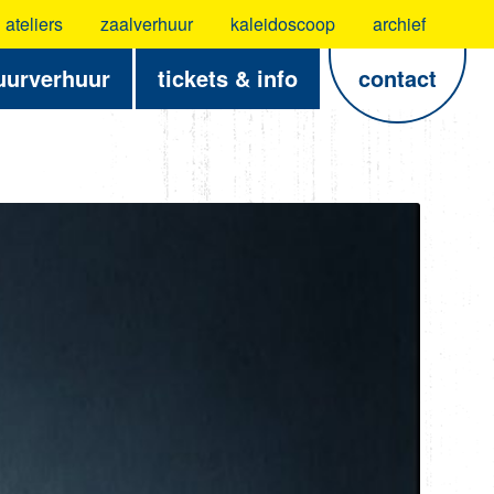
ateliers
zaalverhuur
kaleidoscoop
archief
uurverhuur
tickets & info
contact