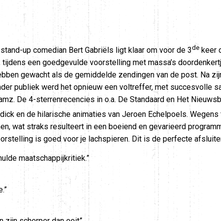
de
stand-up comedian Bert Gabriëls ligt klaar om voor de 3
keer de
n, tijdens een goedgevulde voorstelling met massa’s doordenker
hebben gewacht als de gemiddelde zendingen van de post. Na zij
onder publiek werd het opnieuw een voltreffer, met succesvolle 
eamz. De 4-sterrenrecencies in o.a. De Standaard en Het Nieuws
erdick en de hilarische animaties van Jeroen Echelpoels. Wegens
, wat straks resulteert in een boeiend en gevarieerd programma
rstelling is goed voor je lachspieren. Dit is de perfecte afsluiter
ulde maatschappijkritiek.”
.”
 zijn scherper dan ooit”