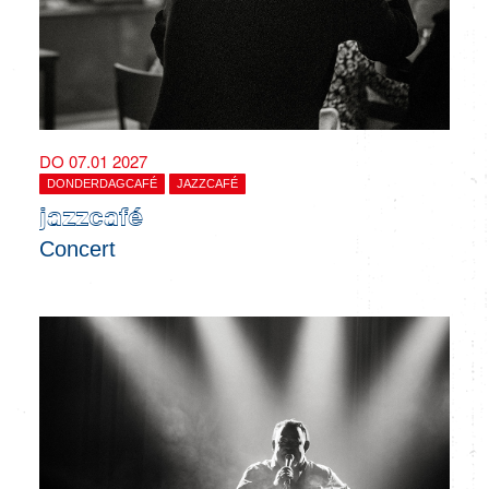
DO 07.01 2027
DONDERDAGCAFÉ
JAZZCAFÉ
jazzcafé
Concert