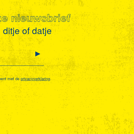
nze nieuwsbrief
ditje of datje
bent met de
privacyverklaring
.