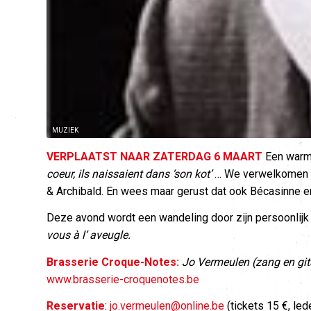
MUZIEK
VERPLAATST NAAR ZATERDAG 6 MAART
Een warme
coeur, ils naissaient dans ‘son kot’
… We verwelkomen ch
& Archibald. En wees maar gerust dat ook Bécasinne e
Deze avond wordt een wandeling door zijn persoonlijk 
vous à l’ aveugle.
Brasserie Croque-Notes:
Jo Vermeulen (zang en gita
www.brasserie-croquenotes.be
Reservatie
:
jo.vermeulen@online.be
(tickets 15 €, le