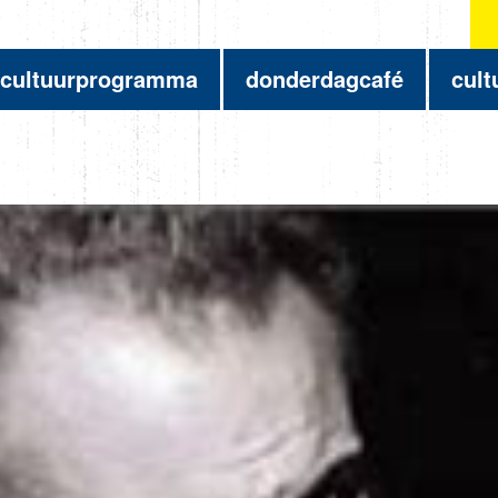
cultuurprogramma
donderdagcafé
cult