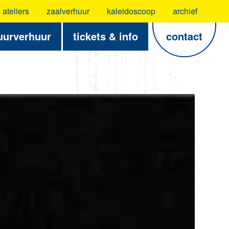
ateliers
zaalverhuur
kaleidoscoop
archief
uurverhuur
tickets & info
contact