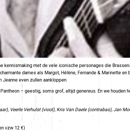
 kennismaking met de vele iconische personages die Brassen
armante dames als Margot, Hélène, Fernande & Marinette en be
n Jeanne even zullen aankloppen.
Pantheon – geestig, soms grof, altijd genereus. En we houden he
ar), Veerle Verhulst (viool), Kris Van Daele (contrabas), Jan 
den vzw 12 €)