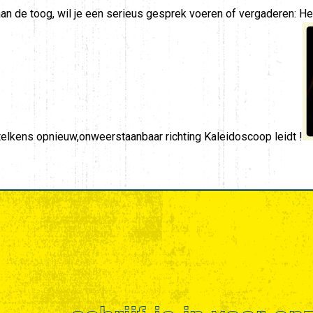
aan de toog, wil je een serieus gesprek voeren of vergaderen: He
 telkens opnieuw,onweerstaanbaar richting Kaleidoscoop leidt !