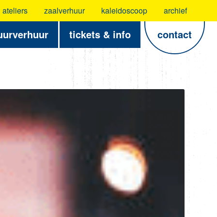
ateliers
zaalverhuur
kaleidoscoop
archief
uurverhuur
tickets & info
contact