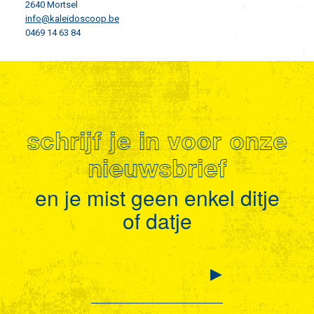
2640 Mortsel
info@kaleidoscoop.be
0469 14 63 84
schrijf je in voor onze
nieuwsbrief
en je mist geen enkel ditje
of datje