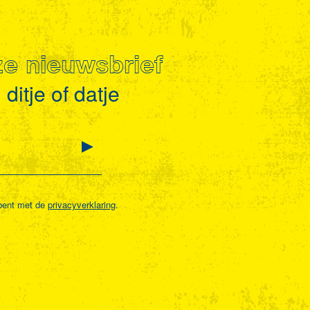
nze nieuwsbrief
ditje of datje
bent met de
privacyverklaring
.