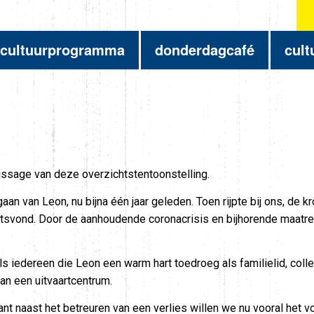
cultuurprogramma
donderdagcafé
cult
nissage van deze overzichtstentoonstelling.
n van Leon, nu bijna één jaar geleden. Toen rijpte bij ons, de kr
atsvond. Door de aanhoudende coronacrisis en bijhorende maatreg
 iedereen die Leon een warm hart toedroeg als familielid, colleg
n een uitvaartcentrum.
naast het betreuren van een verlies willen we nu vooral het voor