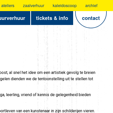
ateliers
zaalverhuur
kaleidoscoop
archief
uurverhuur
tickets & info
contact
oost, al snel het idee om een artistiek gevolg te breien
elen dienden we de tentoonstelling uit te stellen tot
a, leerling, vriend of kennis de gelegenheid bieden
tleven van een kunstenaar in zijn schilderijen vieren.