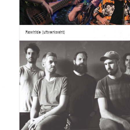
Rawhide (uitverkocht)