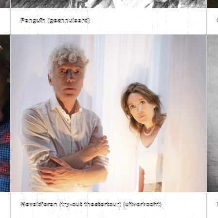
Penguïn (geannuleerd)
Neveldieren (try-out theatertour) (uitverkocht)