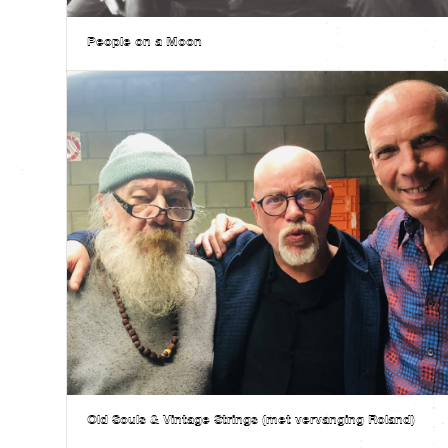
People on a Moon
Old Souls & Vintage Strings (met vervanging Roland)