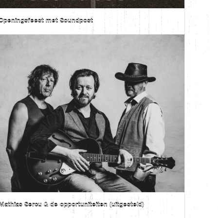
Openingsfeest met Soundpost
Mathias Sercu & de opportuniteiten (uitgesteld)