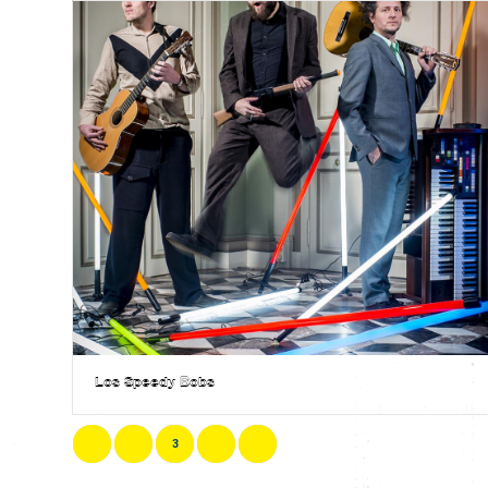
Los Speedy Bobs
1
2
3
4
5