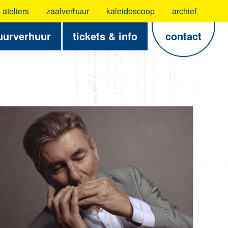
ateliers
zaalverhuur
kaleidoscoop
archief
uurverhuur
tickets & info
contact