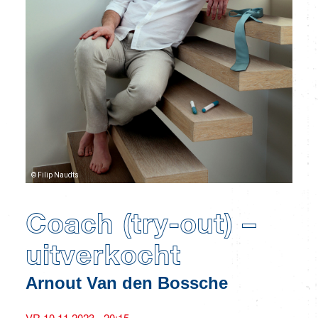
© Filip Naudts
Coach (try-out) –
uitverkocht
Arnout Van den Bossche
VR 10.11 2023 - 20:15