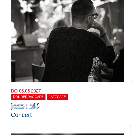
DO 06.05 2027
DONDERDAGCAFÉ
JAZZCAFÉ
jazzcafé
Concert