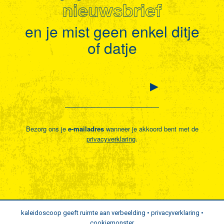
nieuwsbrief
en je mist geen enkel ditje
of datje
Bezorg ons je
e-mailadres
wanneer je akkoord bent met de
privacyverklaring
.
kaleidoscoop geeft ruimte aan verbeelding •
privacyverklaring
•
cookiemonster