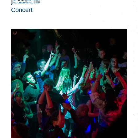
jazzcafé
Concert