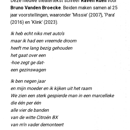
Deze nieuwe theatertekst schreef
Raven Ruëll
voor
Bruno Vanden Broecke
. Beiden maken samen al 25
jaar voorstellingen, waaronder ‘Missie’ (2007), ‘Para’
(2016) en ‘Klink’ (2023).
Ik heb echt niks met auto’s
maar ik had een vreemde droom
heeft me lang bezig gehouden
het gaat over een
-hoe zegt ge dat-
een gezinswagen
Ik ben negen jaar
en mijn moeder en ik kijken uit het raam
We zien een sterk gespierde man in een marcelleke
die één per één
alle vier de banden
van de witte Citroën BX
van m’n vader demonteert