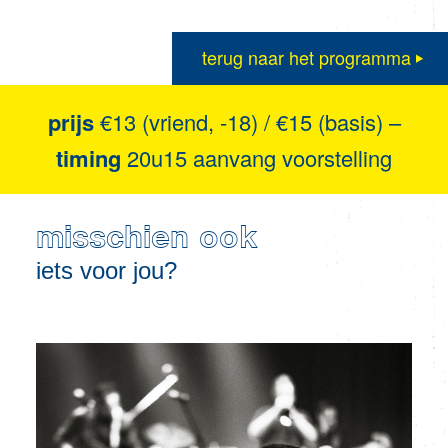
terug naar het programma
prijs
€13 (vriend, -18) / €15 (basis) –
timing
20u15 aanvang voorstelling
misschien ook
iets voor jou?