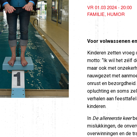
VR 01.03 2024 - 20:00
FAMILIE
HUMOR
Voor volwassenen en 
Kinderen zetten vroeg o
motto: “Ik wil het zélf
maar ook met onzekerhe
nauwgezet met aanmoed
onrust en bezorgdheid. 
opluchting en soms zelf
verhalen aan feesttafe
kinderen.
In
De allereerste keer
be
mislukkingen, de onver
overwinningen en de tr