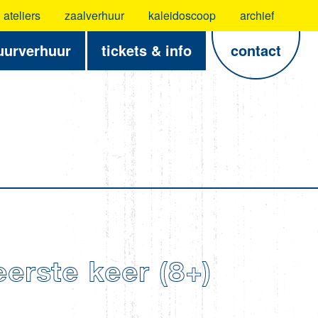
ateliers
zaalverhuur
kaleidoscoop
archief
uurverhuur
tickets & info
contact
eerste keer (8+)