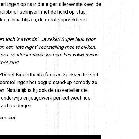
rlangen op naar die eigen allereerste keer: de
arsbrief schrijven, met de hond op stap,
en thuis blijven, de eerste spreekbeurt,
en toch ‘s avonds? Ja zeker! Super leuk voor
n een ‘late night’ voorstelling mee te pikken.
je ook zónder kinderen komen. Een volwassene
oot kind.
PIV het Kindertheaterfestival Spekken te Gent.
n voorstellingen het begrip stand-up comedy zo
n. Natuurlijk is hij ook de rasverteller die
in onderwijs en jeugdwerk perfect weet hoe
 zich gedragen.
akmaker’: