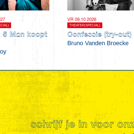
027
VR 09.10 2026
CIAL)
THEATER(SPECIAL)
 5 Man koopt
Confessie (try-out)
Bruno Vanden Broecke
Roy
schrijf je in voor o