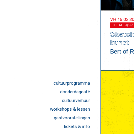
VR 19.02 2
THEATER(SPE
Sketch
kunst
Bert of 
cultuurprogramma
donderdagcafé
cultuurverhuur
workshops & lessen
gastvoorstellingen
tickets & info