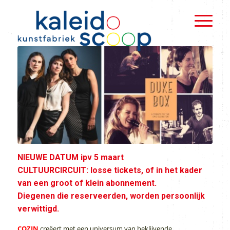
NIEUWE DATUM ipv 5 maart
CULTUURCIRCUIT: losse tickets, of in het kader
van een groot of klein abonnement.
Diegenen die reserveerden, worden persoonlijk
verwittigd.
COZIN
creëert met een universum van beklijvende