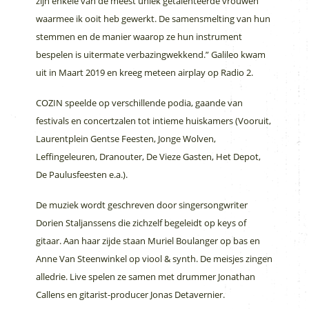
zijn enkele van de meest uniek getalenteerde vrouwen
waarmee ik ooit heb gewerkt. De samensmelting van hun
stemmen en de manier waarop ze hun instrument
bespelen is uitermate verbazingwekkend.” Galileo kwam
uit in Maart 2019 en kreeg meteen airplay op Radio 2.
COZIN speelde op verschillende podia, gaande van
festivals en concertzalen tot intieme huiskamers (Vooruit,
Laurentplein Gentse Feesten, Jonge Wolven,
Leffingeleuren, Dranouter, De Vieze Gasten, Het Depot,
De Paulusfeesten e.a.).
De muziek wordt geschreven door singersongwriter
Dorien Staljanssens die zichzelf begeleidt op keys of
gitaar. Aan haar zijde staan Muriel Boulanger op bas en
Anne Van Steenwinkel op viool & synth. De meisjes zingen
alledrie. Live spelen ze samen met drummer Jonathan
Callens en gitarist-producer Jonas Detavernier.