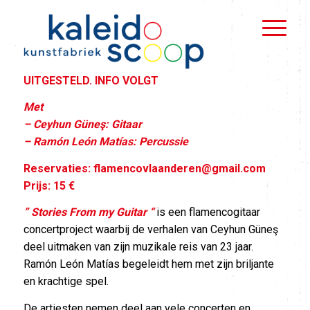
UITGESTELD. INFO VOLGT
Met
– Ceyhun Güneş: Gitaar
– Ramón León Matías: Percussie
Reservaties:
flamencovlaanderen@gmail.com
Prijs: 15 €
” Stories From my Guitar “
is een flamencogitaar
concertproject waarbij de verhalen van Ceyhun Güneş
deel uitmaken van zijn muzikale reis van 23 jaar.
Ramón León Matías begeleidt hem met zijn briljante
en krachtige spel.
De artiesten nemen deel aan vele concerten en