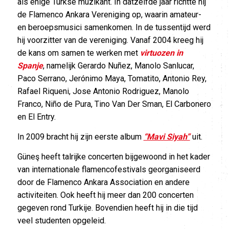
als enige Turkse muzikant. In datzelfde jaar richtte hij
de Flamenco Ankara Vereniging op, waarin amateur-
en beroepsmusici samenkomen. In de tussentijd werd
hij voorzitter van de vereniging. Vanaf 2004 kreeg hij
de kans om samen te werken met
virtuozen in
Spanje
, namelijk Gerardo Nuñez, Manolo Sanlucar,
Paco Serrano, Jerónimo Maya, Tomatito, Antonio Rey,
Rafael Riqueni, Jose Antonio Rodriguez, Manolo
Franco, Niño de Pura, Tino Van Der Sman, El Carbonero
en El Entry.
In 2009 bracht hij zijn eerste album
“Mavi Siyah”
uit.
Güneş heeft talrijke concerten bijgewoond in het kader
van internationale flamencofestivals georganiseerd
door de Flamenco Ankara Association en andere
activiteiten. Ook heeft hij meer dan 200 concerten
gegeven rond Turkije. Bovendien heeft hij in die tijd
veel studenten opgeleid.