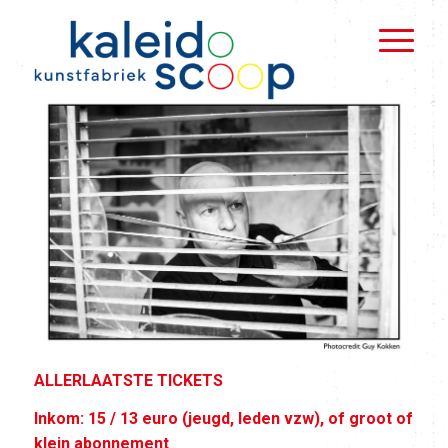
ALLERLAATSTE TICKETS
Inkom: 15 / 13 euro (jeugd, leden vzw), of groot of
klein abonnement