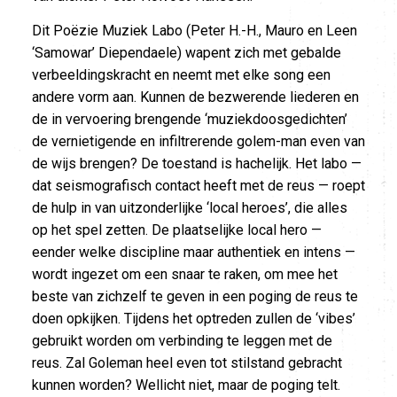
Dit Poëzie Muziek Labo (Peter H.-H., Mauro en Leen
‘Samowar’ Diependaele) wapent zich met gebalde
verbeeldingskracht en neemt met elke song een
andere vorm aan. Kunnen de bezwerende liederen en
de in vervoering brengende ‘muziekdoosgedichten’
de vernietigende en infiltrerende golem-man even van
de wijs brengen? De toestand is hachelijk. Het labo —
dat seismografisch contact heeft met de reus — roept
de hulp in van uitzonderlijke ‘local heroes’, die alles
op het spel zetten. De plaatselijke local hero —
eender welke discipline maar authentiek en intens —
wordt ingezet om een snaar te raken, om mee het
beste van zichzelf te geven in een poging de reus te
doen opkijken. Tijdens het optreden zullen de ‘vibes’
gebruikt worden om verbinding te leggen met de
reus. Zal Goleman heel even tot stilstand gebracht
kunnen worden? Wellicht niet, maar de poging telt.