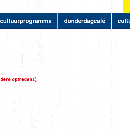
cultuurprogramma
donderdagcafé
cult
andere optredens)