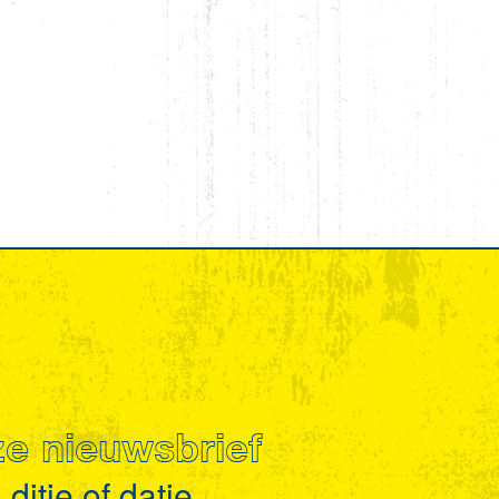
nze nieuwsbrief
ditje of datje