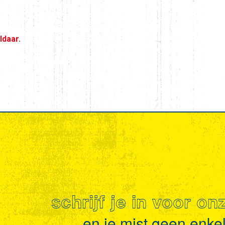
ldaar.
schrijf je in voor o
en je mist geen enkel 