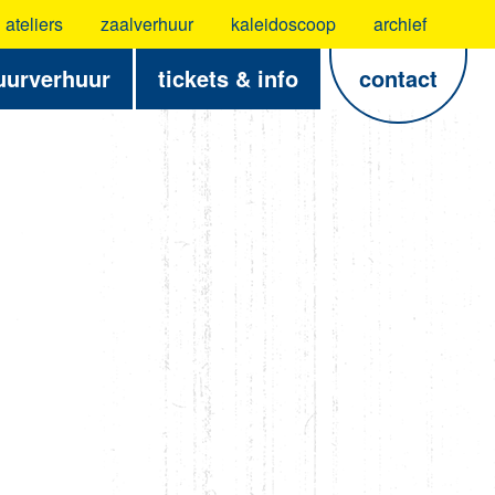
ateliers
zaalverhuur
kaleidoscoop
archief
uurverhuur
tickets & info
contact