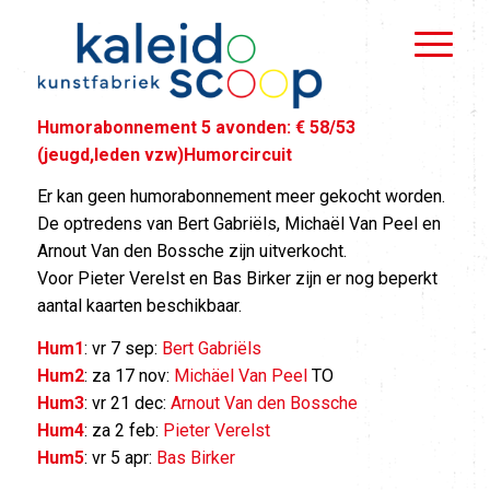
Humorabonnement 5 avonden: € 58/53
(jeugd,leden vzw)Humorcircuit
Er kan geen humorabonnement meer gekocht worden.
De optredens van Bert Gabriëls, Michaël Van Peel en
Arnout Van den Bossche zijn uitverkocht.
Voor Pieter Verelst en Bas Birker zijn er nog beperkt
aantal kaarten beschikbaar.
Hum1
: vr 7 sep:
Bert Gabriëls
Hum2
: za 17 nov:
Michäel Van Peel
TO
Hum3
: vr 21 dec:
Arnout Van den Bossche
Hum4
: za 2 feb:
Pieter Verelst
Hum5
: vr 5 apr:
Bas Birker