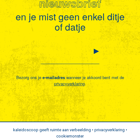
nieuwsbrief
en je mist geen enkel ditje
of datje
Bezorg ons je
e-mailadres
wanneer je akkoord bent met de
privacyverklaring
.
kaleidoscoop geeft ruimte aan verbeelding •
privacyverklaring
•
cookiemonster