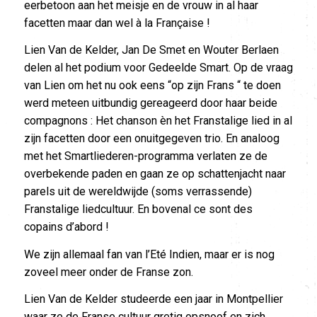
eerbetoon aan het meisje en de vrouw in al haar
facetten maar dan wel à la Française !
Lien Van de Kelder, Jan De Smet en Wouter Berlaen
delen al het podium voor Gedeelde Smart. Op de vraag
van Lien om het nu ook eens “op zijn Frans “ te doen
werd meteen uitbundig gereageerd door haar beide
compagnons : Het chanson èn het Franstalige lied in al
zijn facetten door een onuitgegeven trio. En analoog
met het Smartliederen-programma verlaten ze de
overbekende paden en gaan ze op schattenjacht naar
parels uit de wereldwijde (soms verrassende)
Franstalige liedcultuur. En bovenal ce sont des
copains d’abord !
We zijn allemaal fan van l’Eté Indien, maar er is nog
zoveel meer onder de Franse zon.
Lien Van de Kelder studeerde een jaar in Montpellier
waar ze de Franse cultuur gretig opsnoof en zich