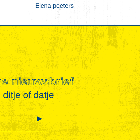
Elena peeters
nze nieuwsbrief
ditje of datje