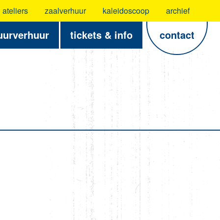
ateliers
zaalverhuur
kaleidoscoop
archief
uurverhuur
tickets & info
contact