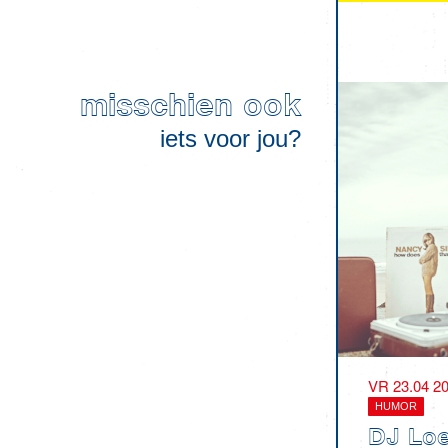
misschien ook
iets voor jou?
VR 23.04 2
HUMOR
DJ Lo