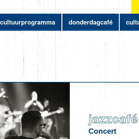
cultuurprogramma
donderdagcafé
cult
jazzcafé
Concert