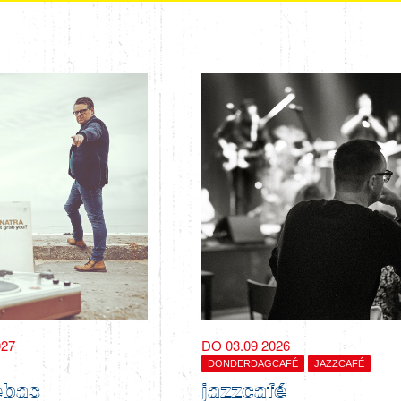
027
DO 03.09 2026
DONDERDAGCAFÉ
JAZZCAFÉ
ebas
jazzcafé