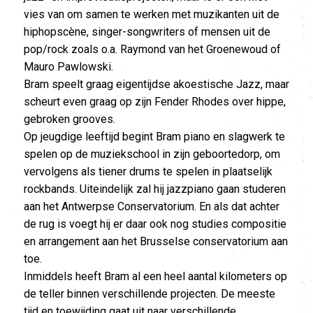
vies van om samen te werken met muzikanten uit de
hiphopscène, singer-songwriters of mensen uit de
pop/rock zoals o.a. Raymond van het Groenewoud of
Mauro Pawlowski.
Bram speelt graag eigentijdse akoestische Jazz, maar
scheurt even graag op zijn Fender Rhodes over hippe,
gebroken grooves.
Op jeugdige leeftijd begint Bram piano en slagwerk te
spelen op de muziekschool in zijn geboortedorp, om
vervolgens als tiener drums te spelen in plaatselijk
rockbands. Uiteindelijk zal hij jazzpiano gaan studeren
aan het Antwerpse Conservatorium. En als dat achter
de rug is voegt hij er daar ook nog studies compositie
en arrangement aan het Brusselse conservatorium aan
toe.
Inmiddels heeft Bram al een heel aantal kilometers op
de teller binnen verschillende projecten. De meeste
tijd en toewijding gaat uit naar verschillende