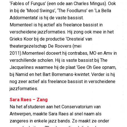
‘Fables of Fungus’ (een ode aan Charles Mingus). Ook
in bij de ‘Mood Swings’, ‘The Foodlums’ en ‘La Bella
Addormentata’ is hij de vaste bassist.
Momenteel is hij actief als freelance bassist in
verscheidene jazzformaties. Hij zong ook mee in het
Grieks Koor bij de productie ‘Oresteia’ van
theatergezelschap De Roovers (mei
2011).Momenteel doceert hij contrabas, MO en Amv in
verschillende scholen. Hij is vaste bassist bij The
Jacquelines waarmee hij de plaat ‘Gee Oh Gee opnam,
bij Namid en het Bart Borremans-kwintet. Verder is hij
nog zeer actief als freelance bassist in verscheidene
jazzformaties.
Sara Raes – Zang
Na het afstuderen aan het Conservatorium van
Antwerpen, maakte Sara Raes al snel naam als
zangeres in enkele jazz bands. Zo maakt ze onder