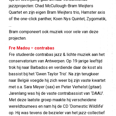
jazzprojecten: Chad McCullough-Bram Weijters
Quartet en zijn eigen Bram Weijters trio, Hamster axis
of the one-click panther, Koen Nys Quintet, Zygomatik,
…
Bram componeert ook muziek voor vele van deze
projecten.
Fre Madou – contrabas
Fre studeerde contrabas jazz & lichte muziek aan het
conservatorium van Antwerpen. Op 19-jarige leeftijd
trok hij naar Barbados en verdiende daar de kost als
bassist bij het ‘Gwen Taylor Trio’. Na zijn terugkeer
naar België voegde hij zich weer bij zijn vaste kwartet
met o.a. Sara Meyer (sax) en Peter Verhelst (gitaar).
Jarenlang was hij de vaste contrabassist van ‘DAAU’.
Met deze laatste groep maakte hij verscheidene
wereldtournees en nam hij de CD ‘Domestic Wildlife’
op. Hij was tevens de bezieler van het jazz-collectief