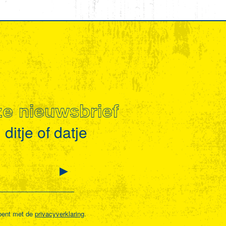
nze nieuwsbrief
ditje of datje
bent met de
privacyverklaring
.