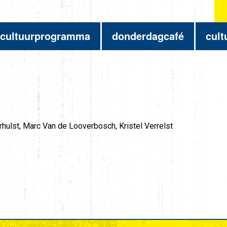
cultuurprogramma
donderdagcafé
cult
rhulst, Marc Van de Looverbosch, Kristel Verrelst