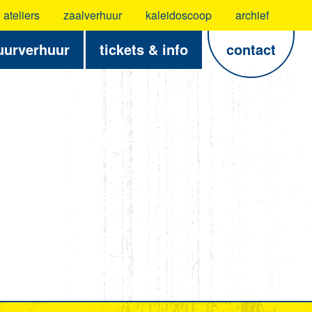
ateliers
zaalverhuur
kaleidoscoop
archief
uurverhuur
tickets & info
contact