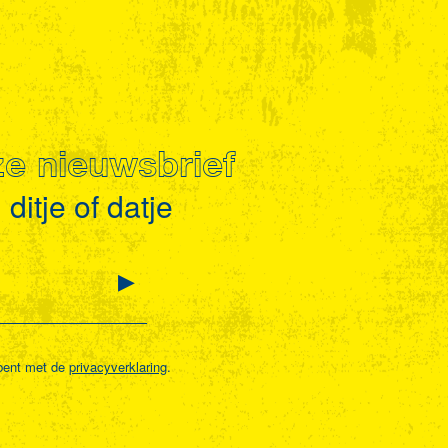
nze nieuwsbrief
ditje of datje
bent met de
privacyverklaring
.