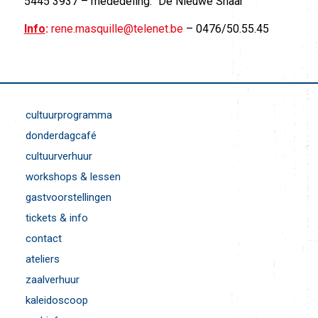
5445 3937 – mededeling: “De Nieuwe Snaar”
Info
:
rene.masquille@telenet.be
– 0476/50.55.45
cultuurprogramma
donderdagcafé
cultuurverhuur
workshops & lessen
gastvoorstellingen
tickets & info
contact
ateliers
zaalverhuur
kaleidoscoop