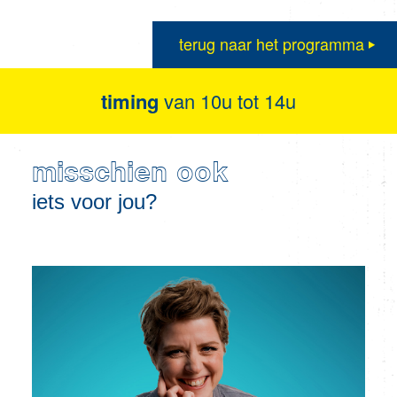
terug naar het programma
timing
van 10u tot 14u
misschien ook
iets voor jou?