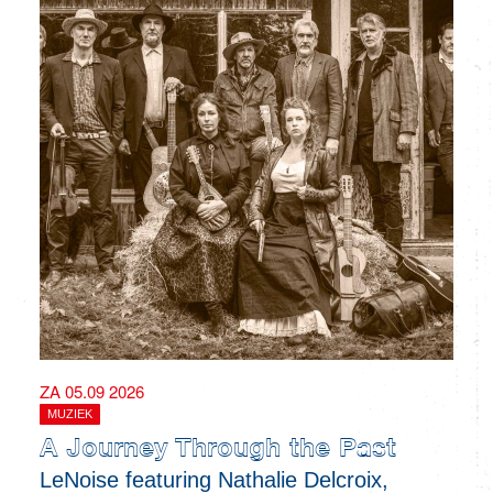
ZA 05.09 2026
MUZIEK
A Journey Through the Past
LeNoise featuring Nathalie Delcroix,