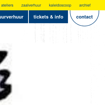
ateliers
zaalverhuur
kaleidoscoop
archief
uurverhuur
tickets & info
contact