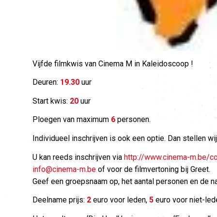
Vijfde filmkwis van Cinema M in Kaleidoscoop !
Deuren:
19.30
uur
Start kwis:
20
uur
Ploegen van maximum
6
personen.
Individueel inschrijven is ook een optie. Dan stellen w
U kan reeds inschrijven via
http://www.cinema-m.be/co
info@cinema-m.be
of voor de filmvertoning bij Greet.
Geef een groepsnaam op, het aantal personen en de n
Deelname prijs:
2
euro voor leden,
5
euro voor niet-led