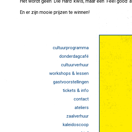
Het wordt geen ‘Die Hard’ kwis, maar een ‘Feel good’ 
En er zijn mooie prijzen te winnen!
cultuurprogramma
donderdagcafé
cultuurverhuur
workshops & lessen
gastvoorstellingen
tickets & info
contact
ateliers
zaalverhuur
kaleidoscoop