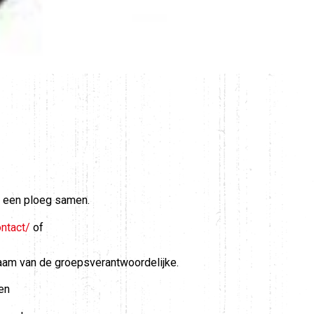
ij een ploeg samen.
ntact/
of
aam van de groepsverantwoordelijke.
en