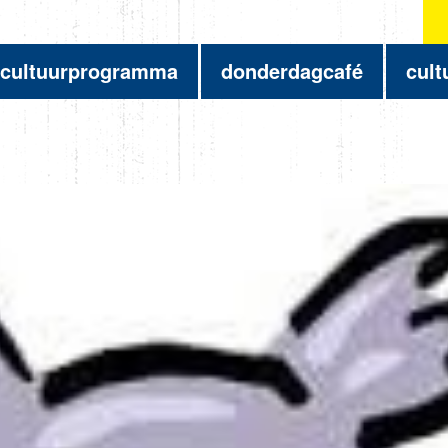
cultuurprogramma
donderdagcafé
cult