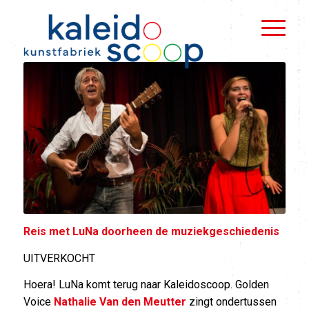
Reis met LuNa doorheen de muziekgeschiedenis
UITVERKOCHT
Hoera! LuNa komt terug naar Kaleidoscoop. Golden
Voice
Nathalie Van den Meutter
zingt ondertussen