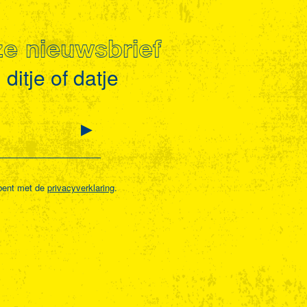
nze nieuwsbrief
ditje of datje
bent met de
privacyverklaring
.