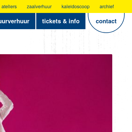
ateliers
zaalverhuur
kaleidoscoop
archief
uurverhuur
tickets & info
contact