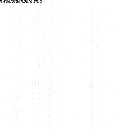
onweerstaanbare shit!