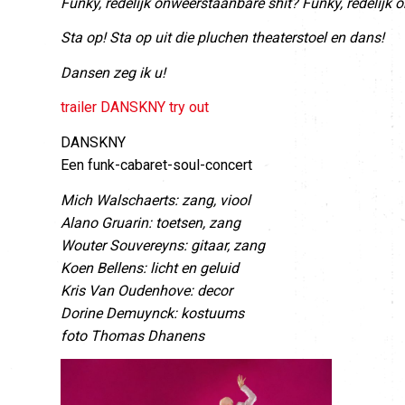
Funky, redelijk onweerstaanbare shit? Funky, redelijk 
Sta op! Sta op uit die pluchen theaterstoel en dans!
Dansen zeg ik u!
trailer DANSKNY try out
DANSKNY
Een funk-cabaret-soul-concert
Mich Walschaerts: zang, viool
Alano Gruarin: toetsen, zang
Wouter Souvereyns: gitaar, zang
Koen Bellens: licht en geluid
Kris Van Oudenhove: decor
Dorine Demuynck: kostuums
foto Thomas Dhanens