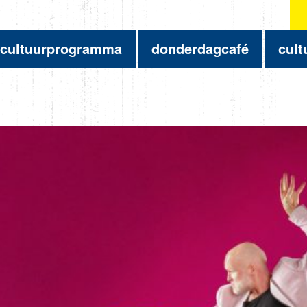
cultuurprogramma
donderdagcafé
cult