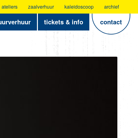
ateliers
zaalverhuur
kaleidoscoop
archief
uurverhuur
tickets & info
contact