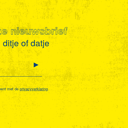
nze nieuwsbrief
ditje of datje
bent met de
privacyverklaring
.