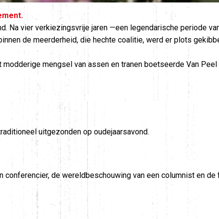
ement.
nd. Na vier verkiezingsvrije jaren —een legendarische periode 
nnen de meerderheid, die hechte coalitie, werd er plots gekibbeld 
 het modderige mengsel van assen en tranen boetseerde Van Peel 
raditioneel uitgezonden op oudejaarsavond.
een conferencier, de wereldbeschouwing van een columnist en de 