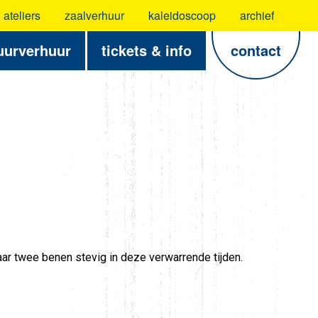
ateliers
zaalverhuur
kaleidoscoop
archief
uurverhuur
tickets & info
contact
haar twee benen stevig in deze verwarrende tijden.