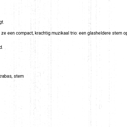
gt.
 een compact, krachtig muzikaal trio: een glasheldere stem op
d.
trabas, stem