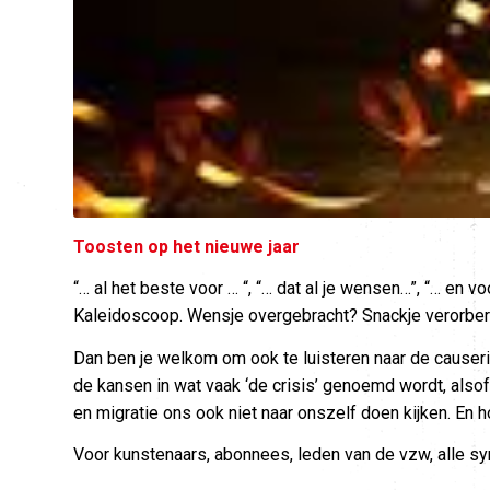
Toosten op het nieuwe jaar
“… al het beste voor … “, “… dat al je wensen…”, “… en 
Kaleidoscoop. Wensje overgebracht? Snackje verorbe
Dan ben je welkom om ook te luisteren naar de causer
de kansen in wat vaak ‘de crisis’ genoemd wordt, alsof
en migratie ons ook niet naar onszelf doen kijken. En h
Voor kunstenaars, abonnees, leden van de vzw, alle s