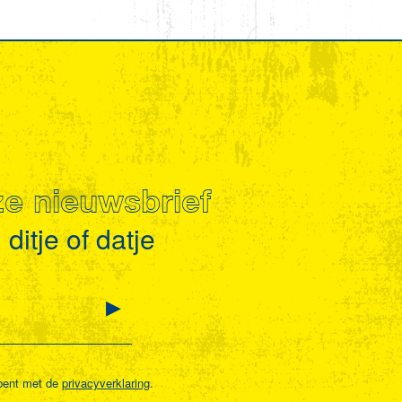
nze nieuwsbrief
ditje of datje
bent met de
privacyverklaring
.