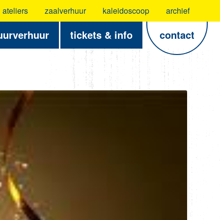
ateliers
zaalverhuur
kaleidoscoop
archief
uurverhuur
tickets & info
contact