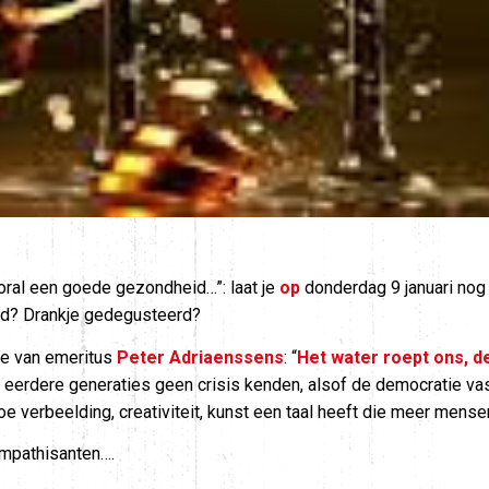
vooral een goede gezondheid…”: laat je
op
donderdag 9 januari nog
rd? Drankje gedegusteerd?
ie van emeritus
Peter Adriaenssens
: “
Het water roept ons, 
 eerdere generaties geen crisis kenden, alsof de democratie vast
oe verbeelding, creativiteit, kunst een taal heeft die meer mense
ympathisanten….