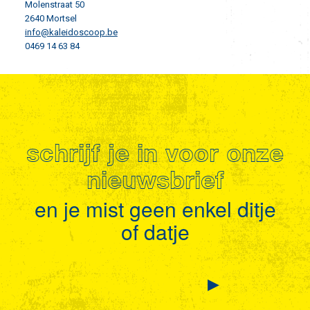
Molenstraat 50
2640 Mortsel
info@kaleidoscoop.be
0469 14 63 84
schrijf je in voor onze
nieuwsbrief
en je mist geen enkel ditje
of datje