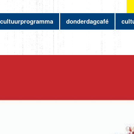
cultuurprogramma
donderdagcafé
cult