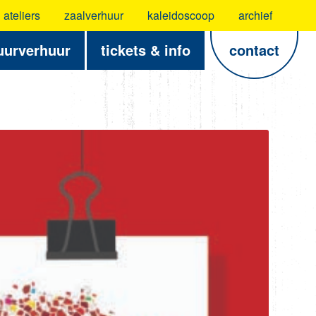
ateliers
zaalverhuur
kaleidoscoop
archief
uurverhuur
tickets & info
contact