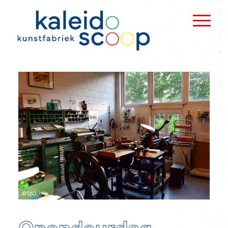
© SpO_oNe