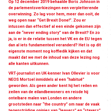
Op 12 december 2019 behaalde Boris Johnson in
de parlementsverkiezingen een verpletterende
overwinning. Zo lag voor hem, meer dan ooit, de
weg open naar “Get Brexit Done!”. Zou er
intussen dan effectief al een einde gekomen zijn
aan de “never ending story” van de Brexit? En zo
ja, is er in de relatie tussen het VK en de EU tegen
dan al iets fundamenteel veranderd? Het is op dit
eigenste moment nog koffiedik kijken en dat
maakt dat we met de inhoud van deze lezing nog
alle kanten uitkunnen.
VRT-journalist en UK-kenner Ivan Ollevier is voor
NEOS Mortsel inmiddels al een “habitué”
geworden. Als geen ander kent hij het reilen en
zeilen van de eilandbewoners en reisde hij
ontelbare malen van Londen en andere
grootsteden naar “the country” om naar de vaak
tegenstrijdige opinies van “leavers” en “stayers”