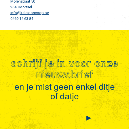
Molenstraat 50
2640 Mortsel
info@kaleidoscoop.be
0469 14 63 84
schrijf je in voor onze
nieuwsbrief
en je mist geen enkel ditje
of datje