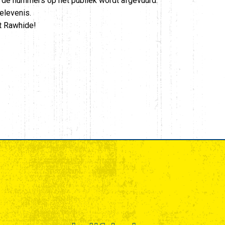
n de nummers op het publiek wordt afgevuurd.
elevenis.
mt Rawhide!