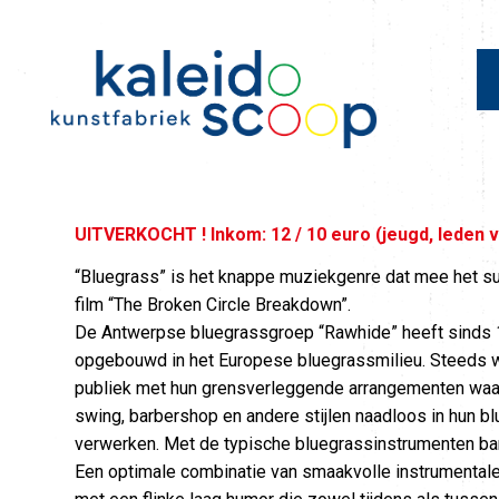
UITVERKOCHT ! Inkom: 12 / 10 euro (jeugd, leden 
“Bluegrass” is het knappe muziekgenre dat mee het s
film “The Broken Circle Breakdown”.
De Antwerpse bluegrassgroep “Rawhide” heeft sinds 1
opgebouwd in het Europese bluegrassmilieu. Steeds w
publiek met hun grensverleggende arrangementen waarb
swing, barbershop en andere stijlen naadloos in hun b
verwerken. Met de typische bluegrassinstrumenten banj
Een optimale combinatie van smaakvolle instrumentale 