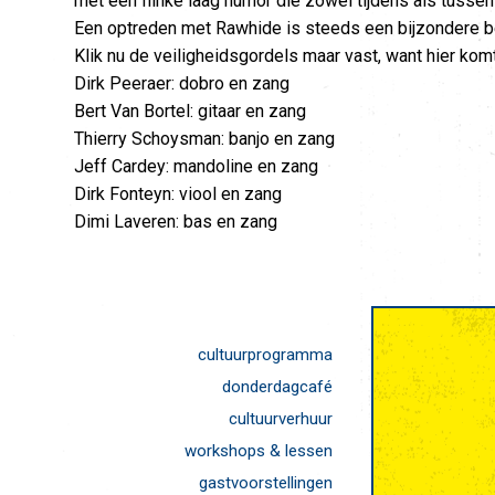
met een flinke laag humor die zowel tijdens als tusse
Een optreden met Rawhide is steeds een bijzondere b
Klik nu de veiligheidsgordels maar vast, want hier ko
Dirk Peeraer: dobro en zang
Bert Van Bortel: gitaar en zang
Thierry Schoysman: banjo en zang
Jeff Cardey: mandoline en zang
Dirk Fonteyn: viool en zang
Dimi Laveren: bas en zang
cultuurprogramma
donderdagcafé
cultuurverhuur
workshops & lessen
gastvoorstellingen