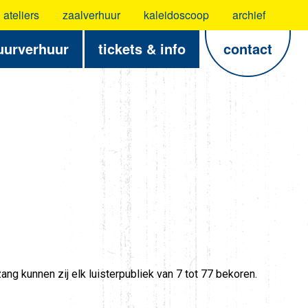
ateliers
zaalverhuur
kaleidoscoop
archief
uurverhuur
tickets & info
contact
g kunnen zij elk luisterpubliek van 7 tot 77 bekoren.