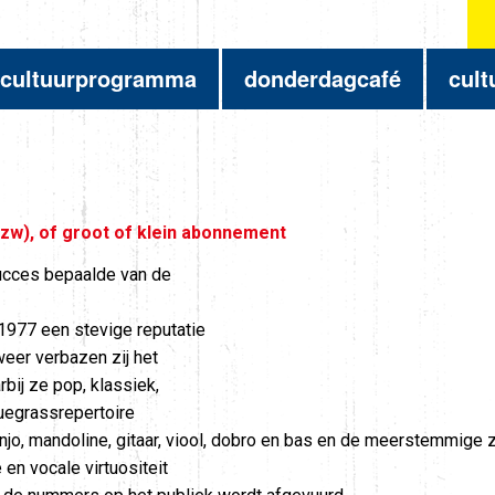
cultuurprogramma
donderdagcafé
cult
vzw), of groot of klein abonnement
ucces bepaalde van de
977 een stevige reputatie
eer verbazen zij het
ij ze pop, klassiek,
luegrassrepertoire
o, mandoline, gitaar, viool, dobro en bas en de meerstemmige zan
en vocale virtuositeit