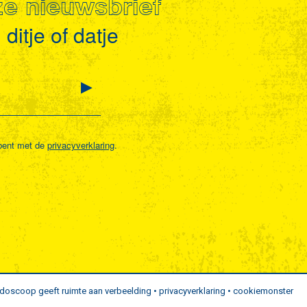
nze nieuwsbrief
ditje of datje
bent met de
privacyverklaring
.
idoscoop geeft ruimte aan verbeelding •
privacyverklaring
•
cookiemonster