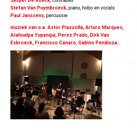
Jasper De Roeck
, contrabas
Stefan Van Puymbroeck
, piano, hobo en vocals
Paul Janssens
, percussie
muziek van o.a. Astor Piazzolla, Arturo Marques,
Atahualpa Yupanqui, Perez Prado, Dirk Van
Esbroeck, Francisco Canaro, Gabino Penãloza…