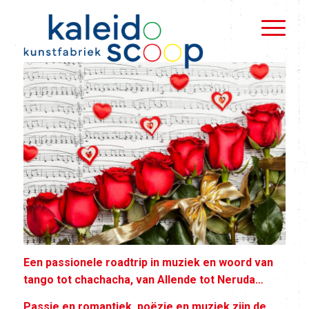
Een passionele roadtrip in muziek en woord van
tango tot chachacha, van Allende tot Neruda…
Passie en romantiek, poëzie en muziek zijn de