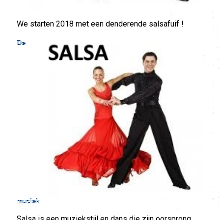
We starten 2018 met een denderende salsafuif !
De
muziek
Salsa is een muziekstijl en dans die zijn oorsprong