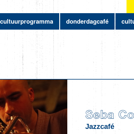
cultuurprogramma
donderdagcafé
cult
Seba Col
Jazzcafé