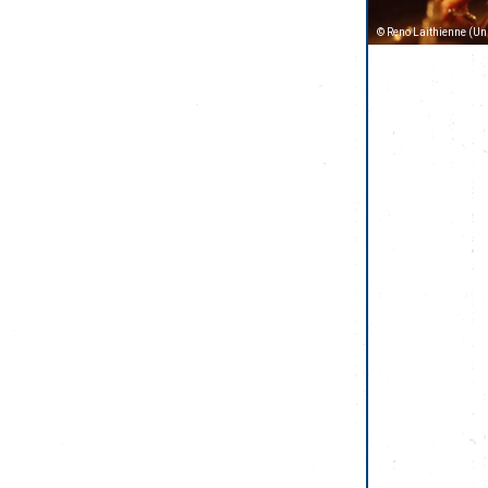
© Reno Laithienne (U