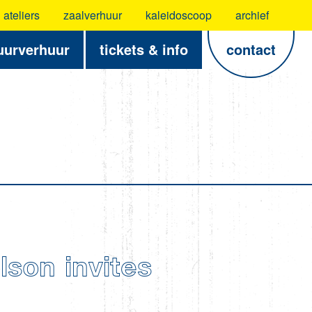
ateliers
zaalverhuur
kaleidoscoop
archief
uurverhuur
tickets & info
contact
son invites