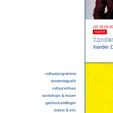
VR 25.09 2
HUMOR
Xande
Xander 
cultuurprogramma
donderdagcafé
cultuurverhuur
workshops & lessen
gastvoorstellingen
tickets & info