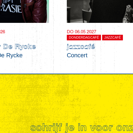
026
DO 06.05 2027
DONDERDAGCAFÉ
JAZZCAFÉ
r De Rycke
jazzcafé
De Rycke
Concert
schrijf je in voor o