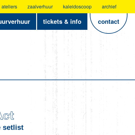
ateliers
zaalverhuur
kaleidoscoop
archief
uurverhuur
tickets & info
contact
Act
 setlist