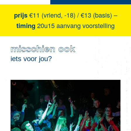
prijs
€11 (vriend, -18) / €13 (basis) –
timing
20u15 aanvang voorstelling
misschien ook
iets voor jou?