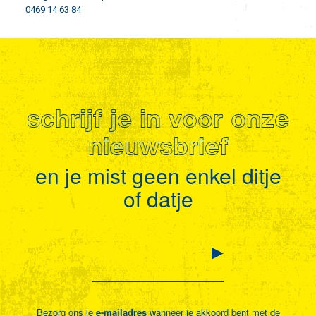
0469 14 63 84
schrijf je in voor onze
nieuwsbrief
en je mist geen enkel ditje
of datje
Bezorg ons je
e-mailadres
wanneer je akkoord bent met de