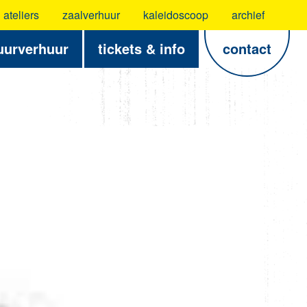
ateliers
zaalverhuur
kaleidoscoop
archief
uurverhuur
tickets & info
contact