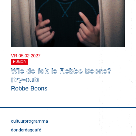
VR 05.02 2027
HUMOR
Wie de fok is Robbe Boons?
(try-out)
Robbe Boons
cultuurprogramma
donderdagcafé