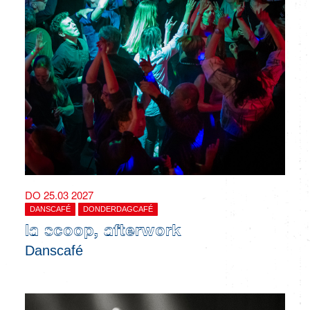
DO 25.03 2027
DANSCAFÉ
DONDERDAGCAFÉ
la scoop, afterwork
Danscafé