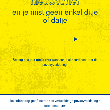
nieuwsbrief
en je mist geen enkel ditje
of datje
Bezorg ons je
e-mailadres
wanneer je akkoord bent met de
privacyverklaring
.
kaleidoscoop geeft ruimte aan verbeelding •
privacyverklaring
•
cookiemonster