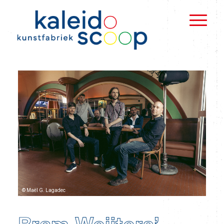
© Maël G. Lagadec