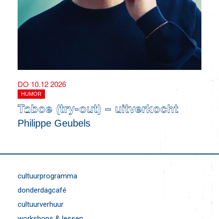
DO 10.12 2026
HUMOR
Taboe (try-out) – uitverkocht
Philippe Geubels
cultuurprogramma
donderdagcafé
cultuurverhuur
workshops & lessen